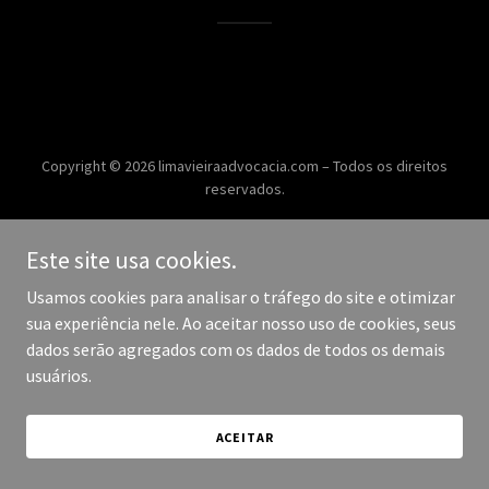
Copyright © 2026 limavieiraadvocacia.com – Todos os direitos
reservados.
Desenvolvido por
Este site usa cookies.
Usamos cookies para analisar o tráfego do site e otimizar
sua experiência nele. Ao aceitar nosso uso de cookies, seus
dados serão agregados com os dados de todos os demais
usuários.
ACEITAR